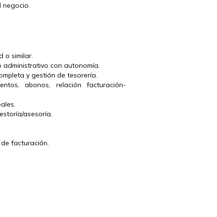
l negocio.
o similar.

 administrativo con autonomía.

mpleta y gestión de tesorería.

entos, abonos, relación facturación-
ales.

storía/asesoría.

de facturación.