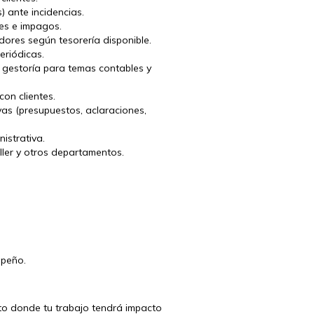
) ante incidencias.
tes e impagos.
dores según tesorería disponible.
eriódicas.
n gestoría para temas contables y
con clientes.
ivas (presupuestos, aclaraciones,
istrativa.
ller y otros departamentos.
mpeño.
to donde tu trabajo tendrá impacto