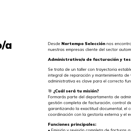
/a 
Desde
Nortempo Selección
nos encontra
nuestras empresas cliente del sector autom
Administrativo/a de facturación y tes
Se trata de un taller con trayectoria establ
integral de reparación y mantenimiento de 
administrativa es clave para el correcto fu
¿Cuál será tu misión?
🎯
Formarás parte del departamento de admini
gestión completa de facturación, control de 
garantizando la exactitud documental, el c
coordinación con la gestoría externa y el eq
Funciones principales:
• Emisión y revisión completa de facturas a 